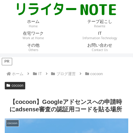
ホーム
テープ起こし
Home
Rewrite
在宅ワーク
IT
Work at Home
Information Technology
その他
お問い合わせ
Others
Contact Us
PR
ホーム
IT
ブログ運営
cocoon
cocoon
【cocoon】Googleアドセンスへの申請時
にadsense審査の認証用コードを貼る場所
cocoon