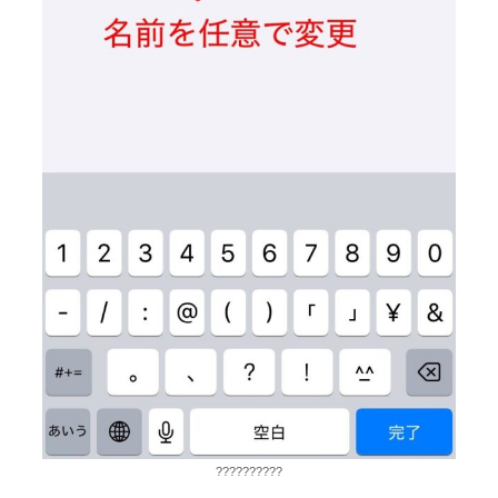
??????????