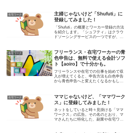
主婦じゃないけど「Shufuti」に
在宅ワーク
登録してみました！
「Shufuti」の概要とワーカー登録の方法
を紹介します。「シュフティ」はクラウ
ドソーシングサービスの一つですが、ラ
ンサーズやクラウドワークスなどと比較
すると、お仕事を試してみる点での敷居
は低く、分かりやすく、使いやすい印象
フリーランス・在宅ワーカーの青
在宅ワーク
です。
色申告は、無料で使える会計ソフ
ト【aoiro】で十分かも。
フリーランスや在宅での仕事を始めて収
入が増えてくると、申告方法も白色申告
から青色申告へと変えたくなるかもしれ
ません。でも帳簿や決算書の作成を考え
ると二の足を踏んでしまいます。aoiroと
いう無料の会計アプリは無駄な機能を省
ママじゃないけど、「ママワーク
在宅ワーク
いたシンプルなアプリ。
ス」に登録してみました！
ネットをしていると時々見掛ける「ママ
ワークス」の広告。その名のとおり、マ
マさんたちに特化した、副業や在宅ワー
クを探せるサービスです。でも、ママじ
ゃなくても登録できるようです。早速登