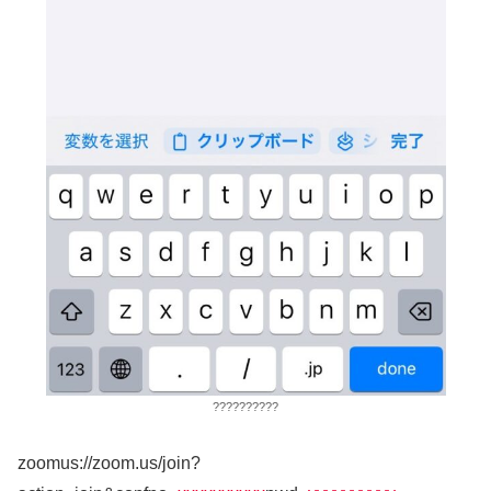
??????????
zoomus://zoom.us/join?