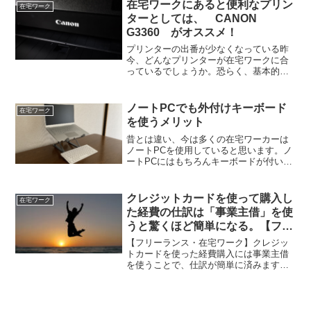
録作業をしてみました。
在宅ワークにあると便利なプリン
在宅ワーク
ターとしては、 CANON
G3360 がオススメ！
プリンターの出番が少なくなっている昨
今、どんなプリンターが在宅ワークに合
っているでしょうか。恐らく、基本的な
印刷の質とスキャナー機能が確保されて
いれば十分ですよね。あとは、ランニン
グコストと購入価格のバランスです。オ
ノートPCでも外付けキーボード
在宅ワーク
ススメはCanon G3360
を使うメリット
昔とは違い、今は多くの在宅ワーカーは
ノートPCを使用していると思います。ノ
ートPCにはもちろんキーボードが付いて
いますが、それでも外付けキーボードを
使うことにはいくつかのメリットがあり
ます。
クレジットカードを使って購入し
在宅ワーク
た経費の仕訳は「事業主借」を使
うと驚くほど簡単になる。【フリ
ーランス・在宅ワーク】
【フリーランス・在宅ワーク】クレジッ
トカードを使った経費購入には事業主借
を使うことで、仕訳が簡単に済みます。
購入した日付で経費の仕訳をつくり、あ
とは引き落とし日に引き落としされた預
金口座の仕訳を「事業主貸」で作るだけ
です。